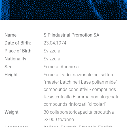
Name:
SIP Industrial Promotion SA
Date of Birth:
23.04.1974
Place of Birth
Svizzera
Nationality:
Svizzera
Sex:
Società Anonima
Height:
Società leader nazionale nel settore
“master batch neri base poliammide”-
compounds conduttivi - compounds
Resistenti alla Fiamma non alogenati -
compounds rinforzati “circolari”
Weight:
30 collaboratoricapacità produttiva
>2'000 to/anno