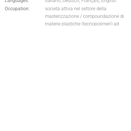
Languages:
Italiano, Deutsch, Français, English
Occupation:
società attiva nel settore della
masterizzazione / compoundazione di
materie plastiche (tecnopolimeri) ad
alto contenuto tecnologico
Scars and Marks:
7 linee di estrusione (estrusori bivite tri-
lobali), dosaggi gravimetrici, filtrazione
fuso, eventuali miscelatori statici,
diverse possibilità di pre-miscelazione,
pre/post-essiccazione, separatori
metallici all’insacco ISO 9001:2015
Remarks:
Tempo lavoro collaboratore : 35 h
/settimana
2 Impianti fotovoltaici operativi:
- 2011: FV a tetto (99 Kwat)
- 2023: FV a terra (348 Kwat)
4'000 Acacie piantate in Senegal (1'600